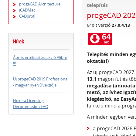
progeCAD Architecture
telepítés
iCADMac
progeCAD 2027
CADprofi
64bit verzió
27.0.4.13
Hírek
Telepítés minden eg
Április értékesítési akció Alibre
oktatási)
!!!
Az új progeCAD 2027 
13.1
magon fut és tö
Új progeCAD 2019 Professional
- magyar nyelvű verziója.
megadása (annoatat
mező, az ívhez igazí
kiegészítő, az Easy
Flexera Licensing
funkció mind a progr
Decommission FAQ
A minden egyben verz
a progeCAD 2026 Pr