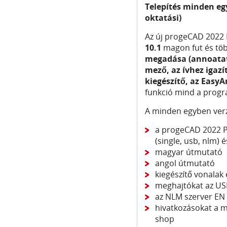
Telepítés minden eg
oktatási)
Az új progeCAD 2022 
10.1
magon fut és tö
megadása (annoatat
mező, az ívhez igazí
kiegészítő, az Easy
funkció mind a progr
A minden egyben verz
a progeCAD 2022 Pr
(single, usb, nlm) é
magyar útmutató
angol útmutató
kiegészítő vonalak
meghajtókat az US
az NLM szerver EN 
hivatkozásokat a m
shop