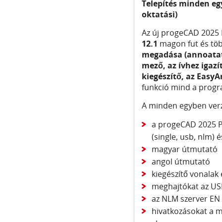
Telepítés minden eg
oktatási)
Az új progeCAD 2025 
12.1
magon fut és tö
megadása (annoatat
mező, az ívhez igazí
kiegészítő, az Easy
funkció mind a progr
A minden egyben verz
a progeCAD 2025 Pr
(single, usb, nlm) é
magyar útmutató
angol útmutató
kiegészítő vonalak
meghajtókat az US
az NLM szerver EN 
hivatkozásokat a m