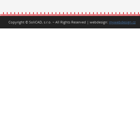
Copyright © SoliCAD, s.r.o. ~ All Rights Reserved | webdesign:
mywebdesign.cz