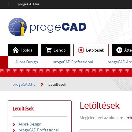
|
progeCAD.hu
Főoldal
E-shop
Letöltések
Átte
Alibre Design
progeCAD Professional
progeCAD Arc
progeCAD.hu
Letöltések
Letöltések
Letöltések
Megjeleníteni az oldalon:
mi
Alibre Design
progeCAD Professional