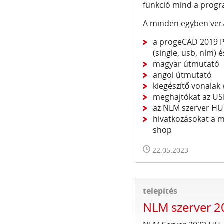
funkció mind a progr
A minden egyben verz
a progeCAD 2019 Pr
(single, usb, nlm) é
magyar útmutató
angol útmutató
kiegészítő vonalak
meghajtókat az US
az NLM szerver HU 
hivatkozásokat a m
shop
22.05.2023
telepítés
NLM szerver 