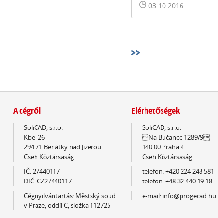
03.10.2016
A cégről
Elérhetőségek
SoliCAD, s.r.o.
SoliCAD, s.r.o.
Kbel 26
Na Bučance 1289/9
294 71 Benátky nad Jizerou
140 00 Praha 4
Cseh Köztársaság
Cseh Köztársaság
IČ: 27440117
telefon: +420 224 248 581
DIČ: CZ27440117
telefon: +48 32 440 19 18
Cégnyilvántartás: Městský soud
e-mail: info@progecad.hu
v Praze, oddíl C, složka 112725