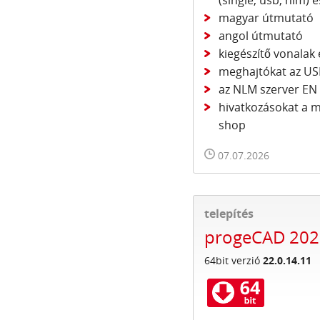
(single, usb, nlm) é
magyar útmutató
angol útmutató
kiegészítő vonalak
meghajtókat az US
az NLM szerver EN 
hivatkozásokat a m
shop
07.07.2026
telepítés
progeCAD 2022
64bit verzió
22.0.14.11