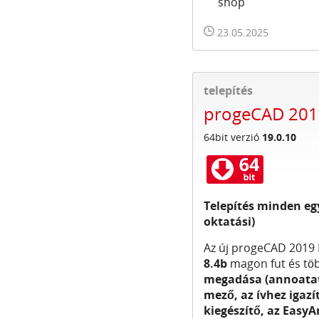
shop
23.05.2025
telepítés
progeCAD 2019
64bit verzió
19.0.10
Telepítés minden eg
oktatási)
Az új progeCAD 2019 
8.4b
magon fut és tö
megadása (annoatat
mező, az ívhez igazí
kiegészítő, az Easy