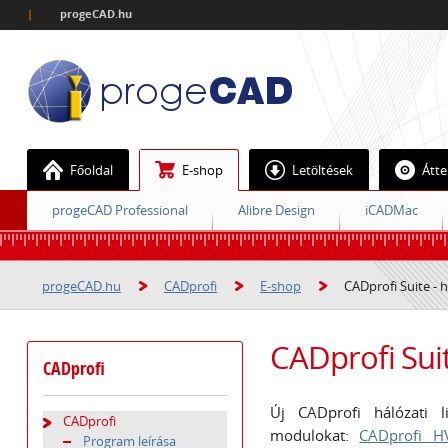
|
progeCAD.hu
Főoldal
E-shop
Letöltések
Átte
progeCAD Professional
Alibre Design
iCADMac
progeCAD.hu
CADprofi
E-shop
CADprofi Suite - h
CADprofi Suit
CADprofi
Új CADprofi hálózati l
CADprofi
modulokat:
CADprofi H
Program leírása