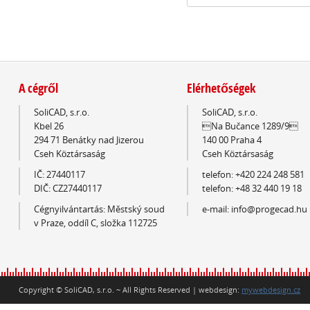
A cégről
Elérhetőségek
SoliCAD, s.r.o.
SoliCAD, s.r.o.
Kbel 26
Na Bučance 1289/9
294 71 Benátky nad Jizerou
140 00 Praha 4
Cseh Köztársaság
Cseh Köztársaság
IČ: 27440117
telefon: +420 224 248 581
DIČ: CZ27440117
telefon: +48 32 440 19 18
Cégnyilvántartás: Městský soud
e-mail: info@progecad.hu
v Praze, oddíl C, složka 112725
Copyright © SoliCAD, s.r.o. ~ All Rights Reserved | webdesign:
mywebdesign.cz