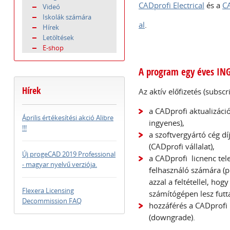
CADprofi Electrical
és a
C
Videó
Iskolák számára
al
.
Hírek
Letöltések
E-shop
A program egy éves ING
Hírek
Az aktív előfizetés (subsc
a CADprofi aktualizáció
Április értékesítési akció Alibre
ingyenes),
!!!
a szoftvergyártó cég d
(CADprofi vállalat),
Új progeCAD 2019 Professional
a CADprofi licnenc te
- magyar nyelvű verziója.
felhasználó számára (p
azzal a feltétellel, hog
Flexera Licensing
számítógépen lesz futt
Decommission FAQ
hozzáférés a CADprofi 
(downgrade).